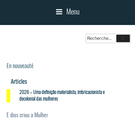
Menu
Recherche
Reche
pour
:
En nouveauté
Articles
2026 – Uma definição materialista, imbricacionista e
decolonial das mulheres
E dios criou a Mulher