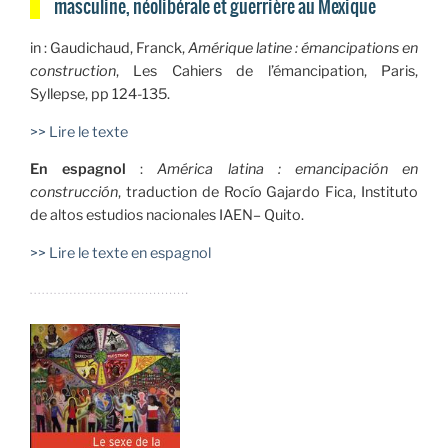
masculine, néolibérale et guerrière au Mexique
in :
Gaudichaud, Franck,
Amérique latine : émancipations en
construction
, Les
Cahiers de l’émancipation, Paris,
Syllepse, pp 124-135.
>> Lire le texte
En espagnol
:
América latina : emancipación en
construcción
, traduction de
Rocío Gajardo Fica, Instituto
de altos estudios nacionales IAEN– Quito.
>> Lire le texte en espagnol