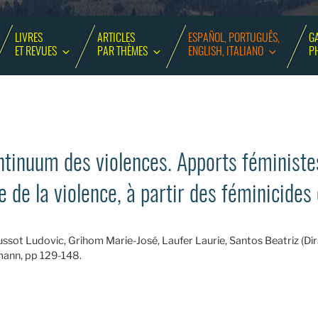
LIVRES
ARTICLES
ESPAÑOL, PORTUGUÊS,
GA
ET REVUES
PAR THÈMES
ENGLISH, ITALIANO
P
tinuum des violences. Apports féministe
se de la violence, à partir des féminicide
ussot Ludovic, Grihom Marie-José, Laufer Laurie, Santos Beatriz (Dirs
mann, pp 129-148.