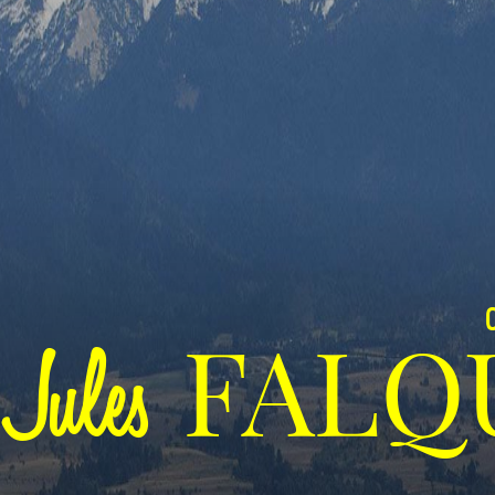
C
FALQ
Jules