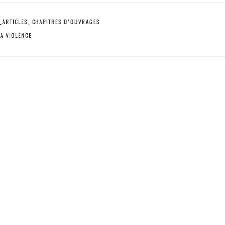
_ARTICLES
,
CHAPITRES D'OUVRAGES
A VIOLENCE
à travers ses rencontres
2019 — A combinatória straight. Raça, class
Mentions légales
|
Pour me joindre :
juliosorro@gmail