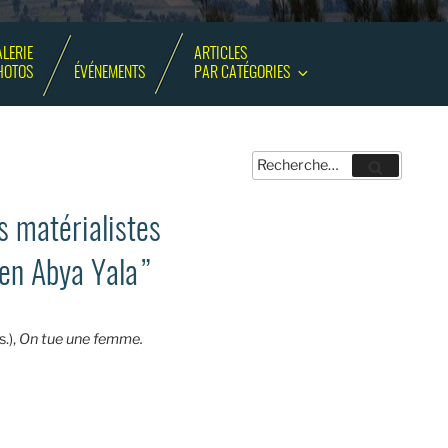
LERIE
ARTICLES
HOTOS
ÉVÉNEMENTS
PAR CATÉGORIES
Recherche
Recherche
pour
:
s matérialistes
s en Abya Yala”
.),
On tue une femme.