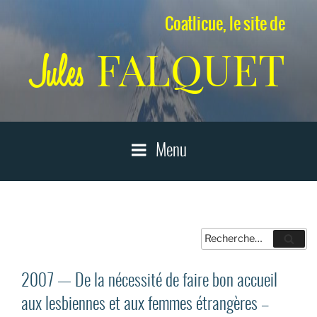
Aller
Coatlicue, le site de
au
contenu
FALQUET
Jules
principal
Menu
Recherche
Reche
pour
:
2007 — De la nécessité de faire bon accueil
aux lesbiennes et aux femmes étrangères –