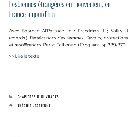
Lesbiennes étrangères en mouvement, en
France aujourd’hui
Avec Sabreen Al’Rassace.
In : Freedman, J ; Valluy, J
(coords.).
Persécutions des femmes. Savoirs, protections
et mobilisations
. Paris : Editions du Croquant, p
p 339-372.
>> Lire le texte
CATÉGORIES
CHAPITRES D'OUVRAGES
ÉTIQUETTES
THÉORIE LESBIENNE