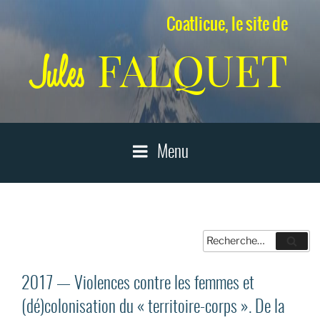
Aller
Coatlicue, le site de
au
contenu
FALQUET
Jules
principal
Menu
Recherche
Reche
pour
:
2017 — Violences contre les femmes et
(dé)colonisation du « territoire-corps ». De la