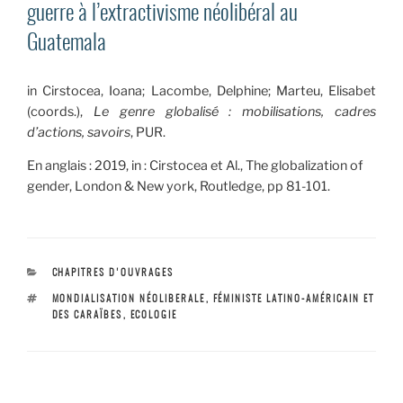
guerre à l’extractivisme néolibéral au
Guatemala
in Cirstocea, Ioana; Lacombe, Delphine; Marteu, Elisabet
(coords.),
Le genre globalisé : mobilisations, cadres
d’actions, savoirs
,
PUR.
En anglais : 2019, in : Cirstocea et Al., The globalization of
gender, London & New york, Routledge, pp 81-101.
CATÉGORIES
CHAPITRES D'OUVRAGES
ÉTIQUETTES
MONDIALISATION NÉOLIBERALE
,
FÉMINISTE LATINO-AMÉRICAIN ET
DES CARAÏBES
,
ECOLOGIE