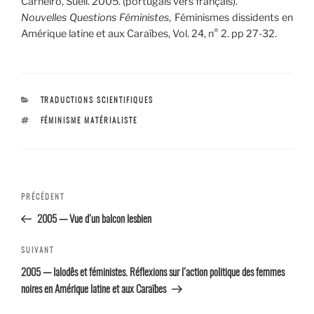
Carneiro, Sueli. 2005. (portugais vers français).
Nouvelles Questions Féministes
, Féminismes dissidents en
Amérique latine et aux Caraïbes, Vol. 24, n° 2. pp 27-32.
CATÉGORIES
TRADUCTIONS SCIENTIFIQUES
ÉTIQUETTES
FÉMINISME MATÉRIALISTE
Navigation
Article
PRÉCÉDENT
de l’article
précédent
2005 — Vue d’un balcon lesbien
Article
SUIVANT
suivant
2005 — Ialodês et féministes. Réflexions sur l’action politique des femmes
noires en Amérique latine et aux Caraïbes