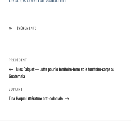
Le corps construit Guillaumin
CATÉGORIES
ÉVÉNEMENTS
Navigation
Article
PRÉCÉDENT
de l’article
précédent
Jules Falquet — Lutte pour le territoire-terre et le territoire-corps au
Guatemala
Article
SUIVANT
suivant
Tina Harpin Littérature anti-coloniale