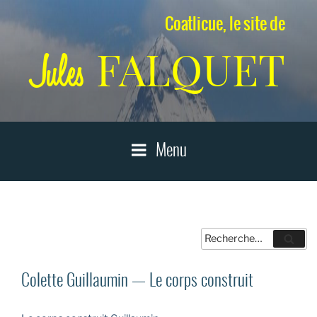
Aller
Coatlicue, le site de
au
contenu
FALQUET
Jules
principal
Menu
Recherche
Reche
pour
:
Colette Guillaumin — Le corps construit