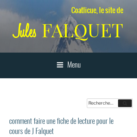
Aller
Coatlicue, le site de
au
contenu
FALQUET
Jules
principal
Menu
Recherche
Reche
pour
:
comment faire une fiche de lecture pour le
cours de J Falquet