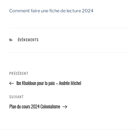
Comment faire une fiche de lecture 2024
CATÉGORIES
ÉVÉNEMENTS
Navigation
Article
PRÉCÉDENT
de l’article
précédent
Ibn Khaldoun pour la paix – Andrée Michel
Article
SUIVANT
suivant
Plan du cours 2024 Colonialisme