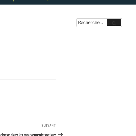
Recherche
Recherche
pour
:
SUIVANT
Article
suivant
classe dans les mouvements sociaux