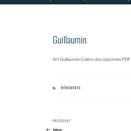
Guillaumin
Art Guillaumin Colère des opprimés PDF
CATÉGORIES
ÉVÉNEMENTS
Navigation
PRÉCÉDENT
Article
précédent
Juteau