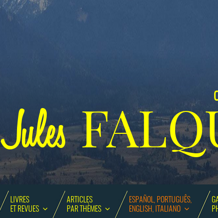
C
FALQ
Jules
LIVRES
ARTICLES
ESPAÑOL, PORTUGUÊS,
GA
ET REVUES
PAR THÈMES
ENGLISH, ITALIANO
P