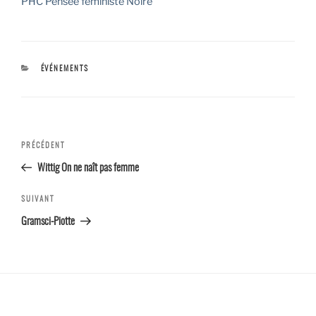
PHC Pensée féministe Noire
CATÉGORIES
ÉVÉNEMENTS
Navigation
Article
PRÉCÉDENT
de l’article
précédent
Wittig On ne naît pas femme
Article
SUIVANT
suivant
Gramsci-Piotte