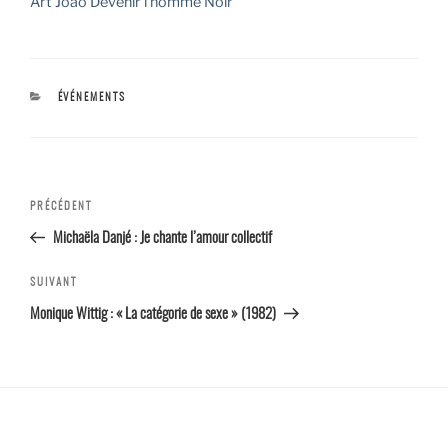
Art Joao Devenir l’homme Noir
CATÉGORIES
ÉVÉNEMENTS
Navigation
Article
PRÉCÉDENT
de l’article
précédent
Michaëla Danjé : Je chante l’amour collectif
Article
SUIVANT
suivant
Monique Wittig : « La catégorie de sexe » (1982)