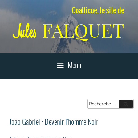
Aller
Coatlicue, le site de
au
contenu
FALQUET
Jules
principal
Menu
Recherche
Reche
pour
:
Joao Gabriel : Devenir l’homme Noir