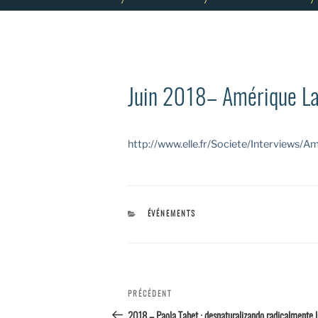
Juin 2018– Amérique Lat
http://www.elle.fr/Societe/Interviews/
CATÉGORIES
ÉVÉNEMENTS
Navigation
PRÉCÉDENT
Article
précédent
2018 – Paola Tabet : desnaturalizando radicalmente l