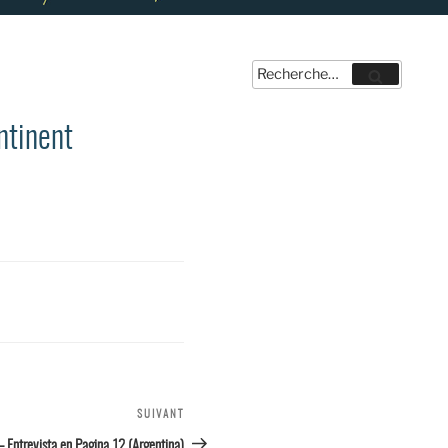
Recherche
Recherche
pour
:
ntinent
7
SUIVANT
Article
suivant
Entrevista en Pagina 12 (Argentina)