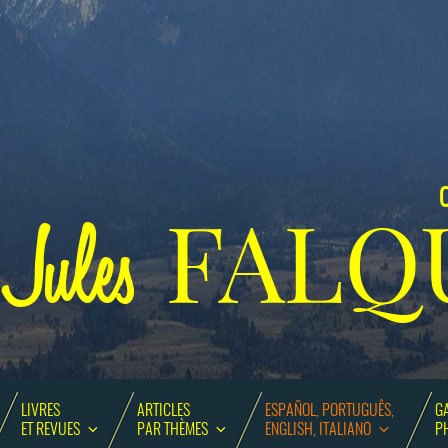
C
FALQ
Jules
LIVRES
ARTICLES
ESPAÑOL, PORTUGUÊS,
GA
ET REVUES
PAR THÈMES
ENGLISH, ITALIANO
P