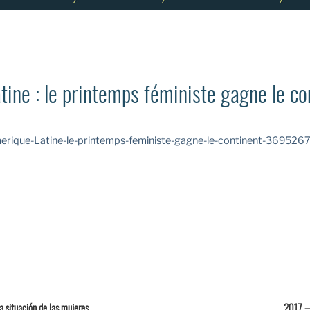
ine : le printemps féministe gagne le co
Amerique-Latine-le-printemps-feministe-gagne-le-continent-369526
a situación de las mujeres
2017 — 