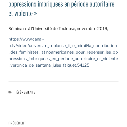
oppressions imbriquées en période autoritaire
et violente »
Séminaire à l’Université de Toulouse, novembre 2019,
https://www.canal-
u.tv/video/universite_toulouse_ii_le_mirail/la_contribution
_des_feministes_latinoamericaines_pour_repenser_les_op
pressions_imbriquees_en_periode_autoritaire_et_violente
_veronica_de_santana_jules_falquet.54125
CATÉGORIES
ÉVÉNEMENTS
Navigation
Article
PRÉCÉDENT