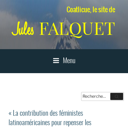
Aller
Coatlicue, le site de
au
contenu
FALQUET
Jules
principal
Menu
Recherche
Reche
pour
:
« La contribution des féministes
latinoaméricaines pour repenser les