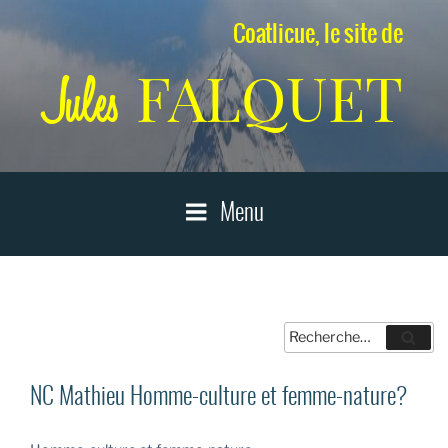
Aller
Coatlicue, le site de
au
contenu
FALQUET
Jules
principal
Menu
Recherche
Reche
pour
:
NC Mathieu Homme-culture et femme-nature?