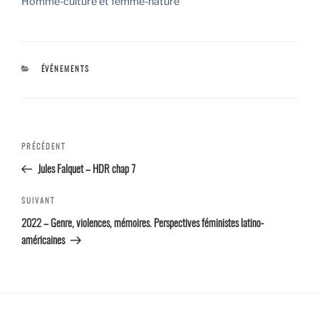
Homme-culture et femme-nature
CATÉGORIES
ÉVÉNEMENTS
Navigation
Article
PRÉCÉDENT
de l’article
précédent
Jules Falquet – HDR chap 7
Article
SUIVANT
suivant
2022 – Genre, violences, mémoires. Perspectives féministes latino-
américaines