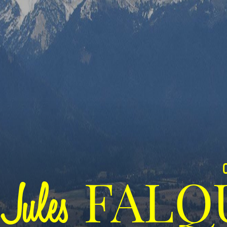
C
FALQ
Jules