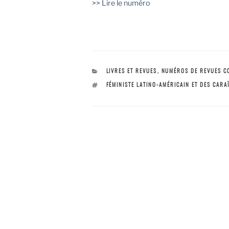
>> Lire le numéro
CATÉGORIES
LIVRES ET REVUES
,
NUMÉROS DE REVUES C
ÉTIQUETTES
FÉMINISTE LATINO-AMÉRICAIN ET DES CARA
Navigation
PRÉCÉDENT
Article
précédent
2020 – Penser avec Colette Guillaumin aujourd’hui
de l’article