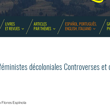
LIVRES
ARTICLES
ESPAÑOL, PORTUGUÊS,
GA
ET REVUES
PAR THÈMES
ENGLISH, ITALIANO
P
éministes décoloniales Controverses et 
 Flores Espínola