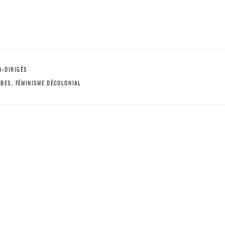
O-DIRIGÉS
ÏBES
,
FÉMINISME DÉCOLONIAL
2023- Le Réseau Thématique 24 de l’Association Fra
race. Rapports sociaux et construction de l’altérité » 