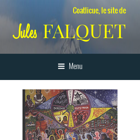
Aller
Coatlicue, le site de
au
contenu
FALQUET
Jules
principal
Menu