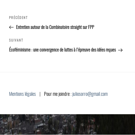
Navigation
Article
PRÉCÉDENT
de l’article
précédent
Entretien autour de la Combinatoire straight sur FPP
Article
SUIVANT
suivant
Écoféminisme : une convergence de luttes à l’épreuve des idées reçues
Mentions légales
|
Pour me joindre :
juliosorro@gmail.com