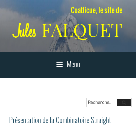
Aller
Coatlicue, le site de
au
contenu
FALQUET
Jules
principal
Menu
Recherche
Reche
pour
:
Présentation de la Combinatoire Straight