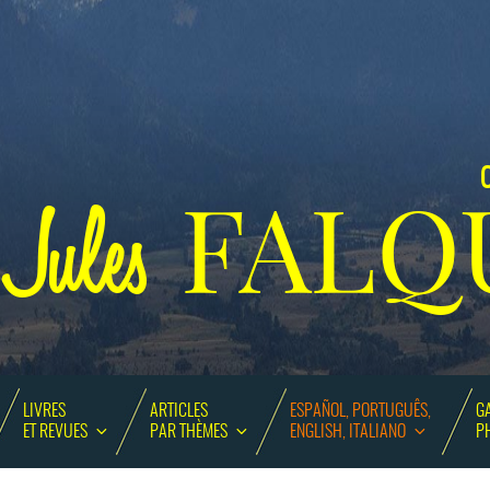
C
FALQ
Jules
LIVRES
ARTICLES
ESPAÑOL, PORTUGUÊS,
GA
ET REVUES
PAR THÈMES
ENGLISH, ITALIANO
P