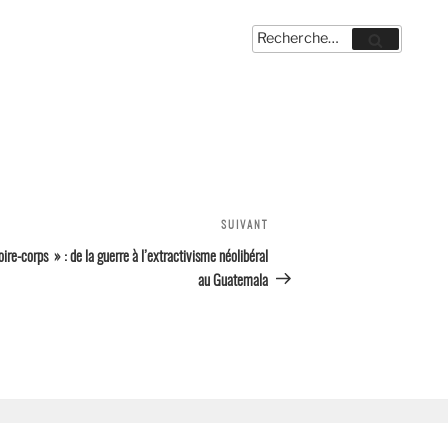
Recherche
Recherche
pour
:
SUIVANT
Article
suivant
oire-corps » : de la guerre à l’extractivisme néolibéral
au Guatemala