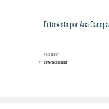
Entrevista por Ana Cacopa
Navigation
PRÉCÉDENT
Article
précédent
L’intersectionnalité
de l’article