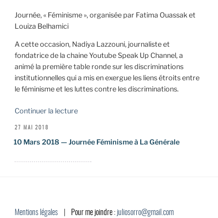
Journée, « Féminisme », organisée par Fatima Ouassak et
Louiza Belhamici
A cette occasion, Nadiya Lazzouni, journaliste et
fondatrice de la chaine Youtube Speak Up Channel, a
animé la première table ronde sur les discriminations
institutionnelles qui a mis en exergue les liens étroits entre
le féminisme et les luttes contre les discriminations.
de
Continuer la lecture
« 10
PUBLIÉ
27 MAI 2018
Mars
LE
10 Mars 2018 — Journée Féminisme à La Générale
2018
—
Journée
Féminisme
à
La
Générale »
Mentions légales
|
Pour me joindre :
juliosorro@gmail.com