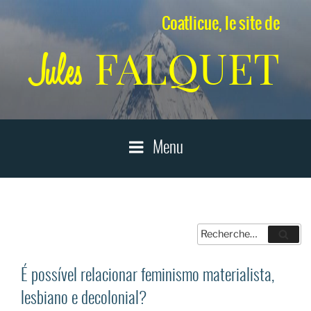
Aller
Coatlicue, le site de
au
contenu
FALQUET
Jules
principal
Menu
Recherche
Reche
pour
:
É possível relacionar feminismo materialista,
lesbiano e decolonial?