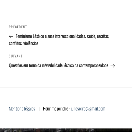
Navigation
Article
PRÉCÉDENT
de l’article
précédent
Feminismo Lésbico e suas interseccionalidades: saúde, escritas,
conflitos, violências
Article
SUIVANT
suivant
Questões em torno da in/visibilidade lésbica na contemporaneidade
Mentions légales
|
Pour me joindre :
juliosorro@gmail.com