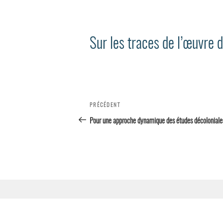
Sur les traces de l’œuvre 
Navigation
PRÉCÉDENT
Article
précédent
Pour une approche dynamique des études décoloniale
de l’article