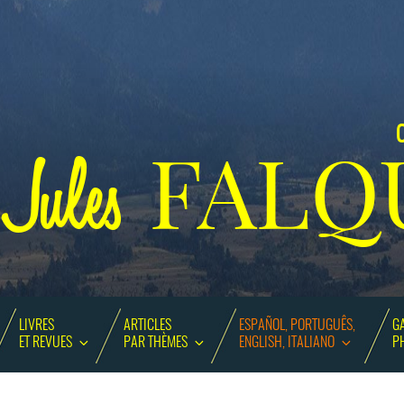
C
FALQ
Jules
LIVRES
ARTICLES
ESPAÑOL, PORTUGUÊS,
GA
ET REVUES
PAR THÈMES
ENGLISH, ITALIANO
P