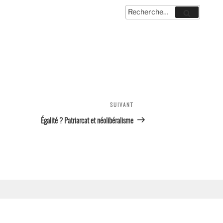
Recherche
Recherche
pour
:
SUIVANT
Article
suivant
Égalité ? Patriarcat et néolibéralisme
.com