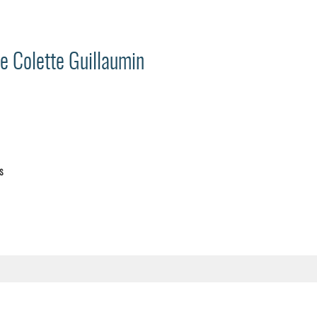
de Colette Guillaumin
s
Mentions légales
|
Pour me joindre :
juliosorro@gmail