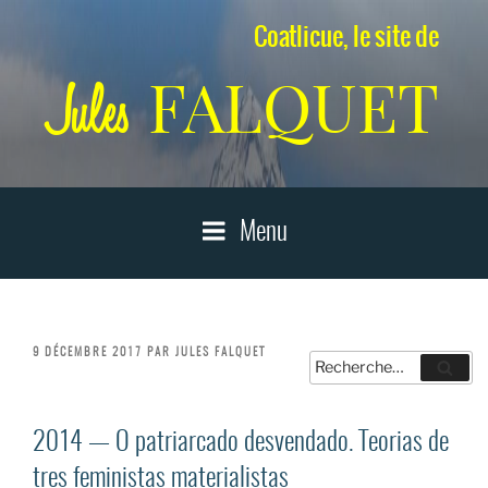
Aller
Coatlicue, le site de
au
contenu
FALQUET
Jules
principal
Menu
PUBLIÉ
9 DÉCEMBRE 2017
PAR
JULES FALQUET
Recherche
LE
Reche
pour
:
2014 — O patriarcado desvendado. Teorias de
tres feministas materialistas