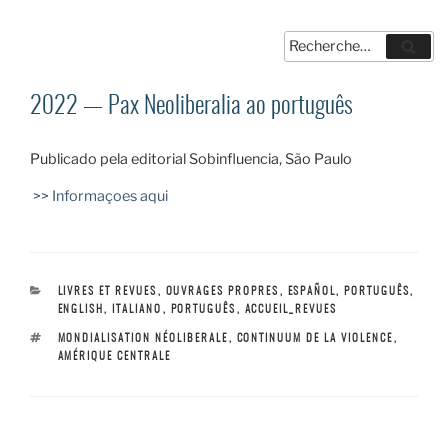
Recherche
Reche
pour
:
2022 — Pax Neoliberalia ao português
Publicado pela editorial Sobinfluencia, São Paulo
>> Informaçoes aqui
CATÉGORIES
LIVRES ET REVUES
,
OUVRAGES PROPRES
,
ESPAÑOL, PORTUGUÊS,
ENGLISH, ITALIANO
,
PORTUGUÊS
,
ACCUEIL_REVUES
ÉTIQUETTES
MONDIALISATION NÉOLIBERALE
,
CONTINUUM DE LA VIOLENCE
,
AMÉRIQUE CENTRALE