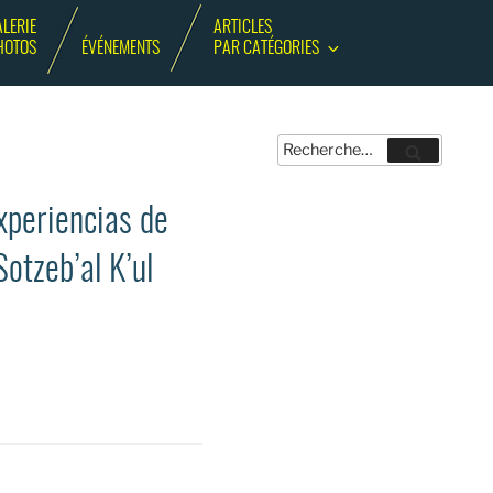
LERIE
ARTICLES
HOTOS
ÉVÉNEMENTS
PAR CATÉGORIES
Recherche
Recherche
pour
:
xperiencias de
otzeb’al K’ul