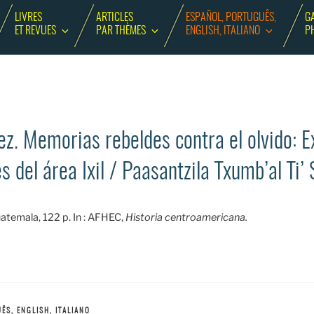
LIVRES
ARTICLES
ESPAÑOL, PORTUGUÊS,
GA
ET REVUES
PAR THÈMES
ENGLISH, ITALIANO
P
z. Memorias rebeldes contra el olvido: E
del área Ixil / Paasantzila Txumb’al Ti’ S
atemala, 122 p. In : AFHEC,
Historia centroamericana.
ÊS, ENGLISH, ITALIANO