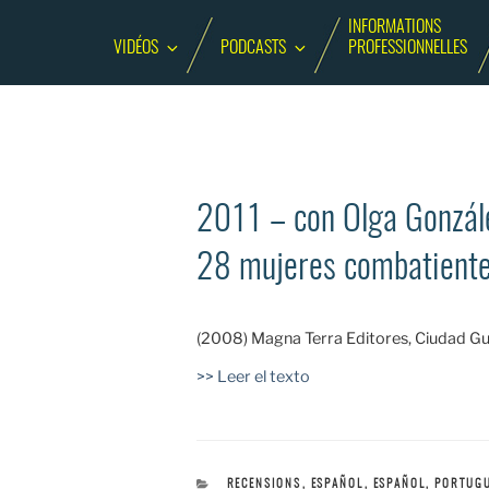
INFORMATIONS
VIDÉOS
PODCASTS
PROFESSIONNELLES
2011 – con Olga Gonzále
28 mujeres combatientes 
(2008) Magna Terra Editores, Ciudad Gu
>> Leer el texto
CATÉGORIES
RECENSIONS
,
ESPAÑOL
,
ESPAÑOL, PORTUGU