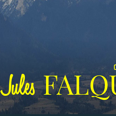
C
FALQ
Jules