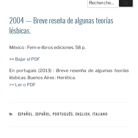
Recherche
Reche
pour
:
2004 — Breve reseña de algunas teorías
lésbicas.
México : Fem-e-libros ediciones. 58 p.
>>
Bajar el PDF
En portugais (2013) :
Breve resenha de algumas teorías
lésbicas.
Buenos Aires : Herética.
>> Ler o PDF
CATÉGORIES
ESPAÑOL
,
ESPAÑOL, PORTUGUÊS, ENGLISH, ITALIANO