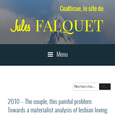
Aller
Coatlicue, le site de
au
contenu
FALQUET
Jules
principal
Menu
Recherche
Reche
pour
:
2010 – The couple, this painful problem:
Towards a materialist analysis of lesbian loving