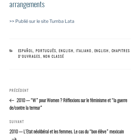
arrangements
>> Publié sur le site Tumba Lata
CATÉGORIES
ESPAÑOL, PORTUGUÊS, ENGLISH, ITALIANO
,
ENGLISH
,
CHAPITRES
D'OUVRAGES
,
NON CLASSÉ
Navigation
Article
PRÉCÉDENT
de l’article
précédent
2010 — “W” pour Women ? Réflexions sur le féminisme et “la guerre
de/contre la terreur”
Article
SUIVANT
suivant
2010 — L’Etat néolibéral et les femmes. Le cas du “bon élève” mexicain